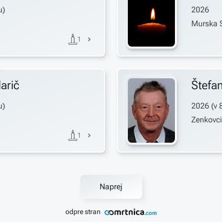
u)
2026
Murska 
1
arič
Štefa
u)
2026
(v
Zenkovci
1
Naprej
odpre stran