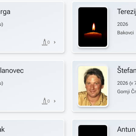
rga
Terezi
u)
2026
Bakovci
0
lanovec
Štefa
u)
2026
(v
Gornji Č
0
ak
Antun