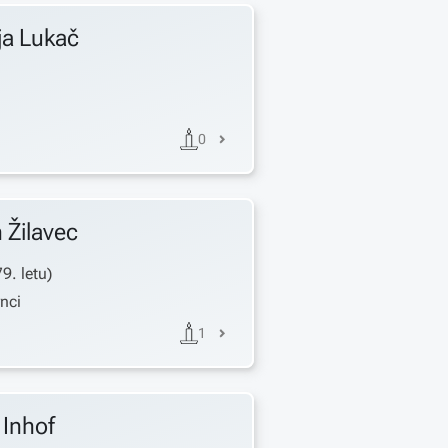
ja
Lukač
0
n
Žilavec
79
. letu)
rnci
1
Inhof