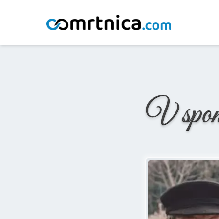
Domov
/
Osmrtnice
/
Adolf Rantaša
V spo