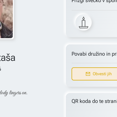
Prižgi svečko v spo
Povabi družino in pri
taša
6
Obvesti jih
lody lingers on.
QR koda do te stran