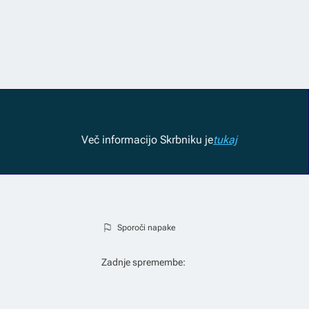
Več informacij
o Skrbniku je
tukaj
Sporoči napake
Zadnje spremembe: