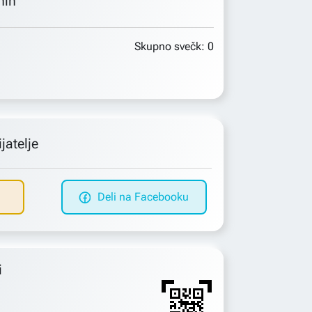
min
Skupno svečk:
0
jatelje
Deli na Facebooku
i