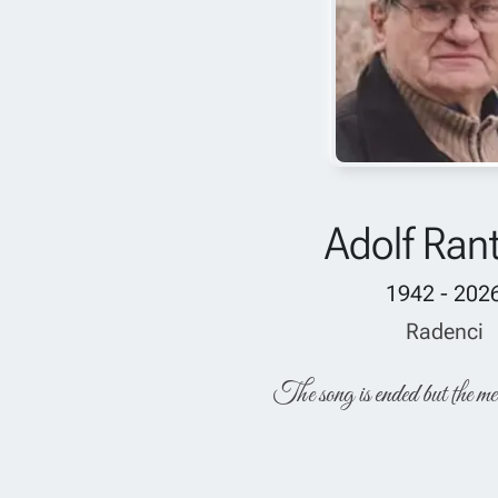
Adolf Ran
1942 - 202
Radenci
The song is ended but the me