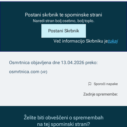
Postani skrbnik te spominske strani
Naredi stran bolj osebno, bolj toplo.
Postani Skrbnik
Več informacij
o Skrbniku je
tukaj
Osmrtnica objavljena dne
13.04.2026
preko:
osmrtnica.com
(vir)
Sporoči napake
Zadnje spremembe:
Želite biti obveščeni o spremembah
na tej spominski strani?