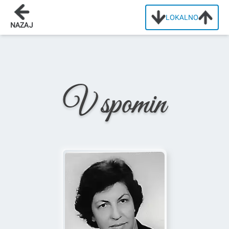
LOKALNO
Domov
/
Osmrtnice
/
Alberta Koležnik
NAZAJ
V spomin