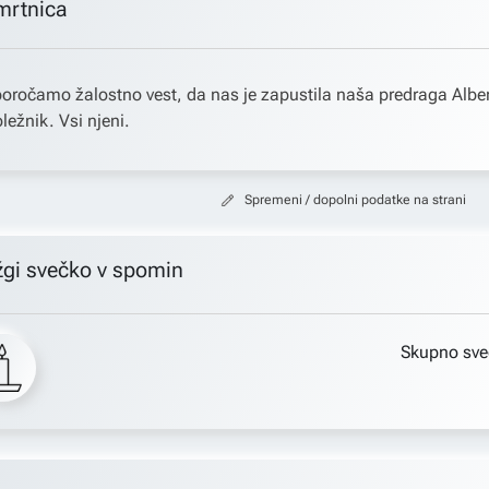
mrtnica
oročamo žalostno vest, da nas je zapustila naša predraga Albe
ležnik. Vsi njeni.
Spremeni / dopolni podatke na strani
žgi svečko v spomin
Skupno sve