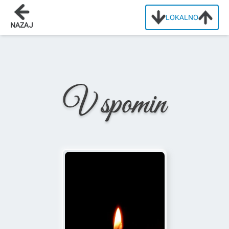
LOKALNO
Domov
/
Osmrtnice
/
Albin Žaler
NAZAJ
V spomin