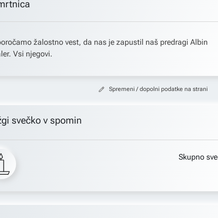
mrtnica
oročamo žalostno vest, da nas je zapustil naš predragi Albin
ler. Vsi njegovi.
Spremeni / dopolni podatke na strani
žgi svečko v spomin
Skupno sve