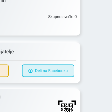
min
Skupno svečk:
0
jatelje
Deli na Facebooku
i