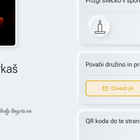
Prižgi svečko v spo
Povabi družino in pri
rkaš
Obvesti jih
lody lingers on.
QR koda do te stran