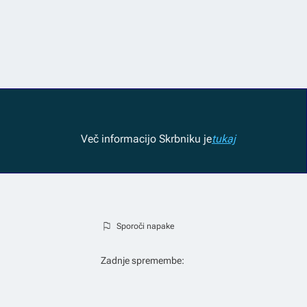
Več informacij
o Skrbniku je
tukaj
Sporoči napake
Zadnje spremembe: