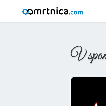
Domov
/
Osmrtnice
/
Albina Farkaš
V spo