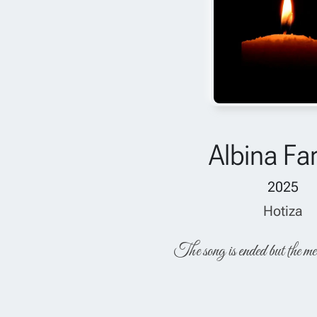
Albina Fa
2025
Hotiza
The song is ended but the me