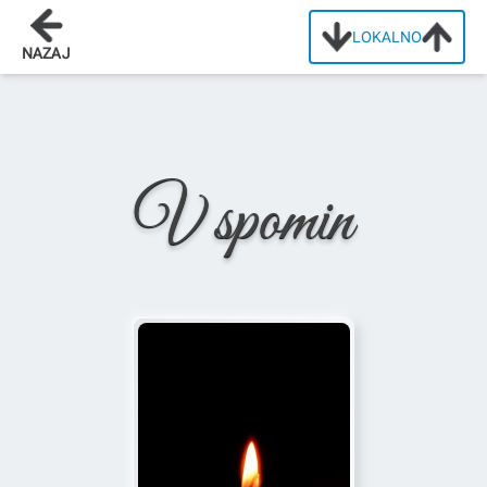
LOKALNO
Domov
/
Osmrtnice
/
Albina Pirc
NAZAJ
V spomin