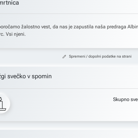
mrtnica
oročamo žalostno vest, da nas je zapustila naša predraga Albi
rc. Vsi njeni.
Spremeni / dopolni podatke na strani
žgi svečko v spomin
Skupno sve