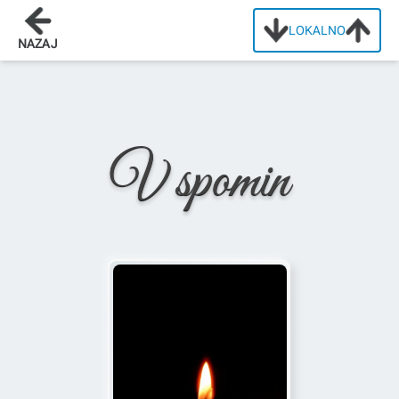
LOKALNO
Domov
/
Osmrtnice
/
Aldo Marvin
NAZAJ
V spomin