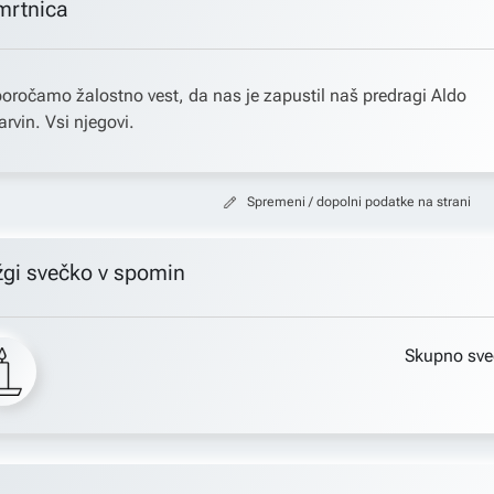
mrtnica
oročamo žalostno vest, da nas je zapustil naš predragi Aldo
rvin. Vsi njegovi.
Spremeni / dopolni podatke na strani
žgi svečko v spomin
Skupno sve