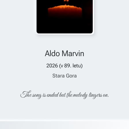
Aldo Marvin
2026
(v
89
. letu)
Stara Gora
The song is ended but the melody lingers on.