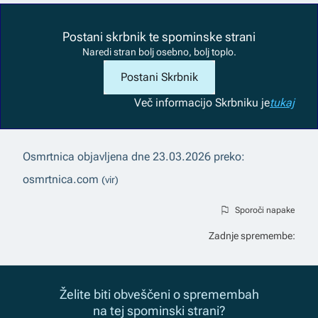
Postani skrbnik te spominske strani
Naredi stran bolj osebno, bolj toplo.
Postani Skrbnik
Več informacij
o Skrbniku je
tukaj
Osmrtnica objavljena dne
23.03.2026
preko:
osmrtnica.com
(vir)
Sporoči napake
Zadnje spremembe:
Želite biti obveščeni o spremembah
na tej spominski strani?