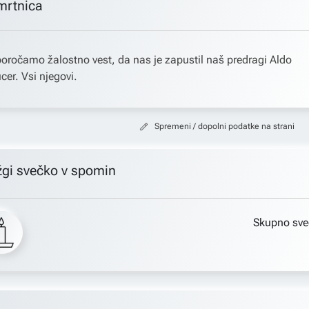
mrtnica
oročamo žalostno vest, da nas je zapustil naš predragi Aldo
cer. Vsi njegovi.
Spremeni / dopolni podatke na strani
žgi svečko v spomin
Skupno sve