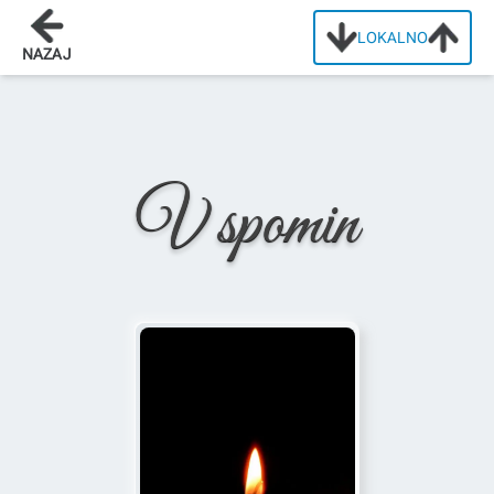
LOKALNO
Domov
/
Osmrtnice
/
Aldo Pucer
NAZAJ
V spomin