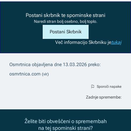
Postani skrbnik te spominske strani
Naredi stran bolj osebno, bolj toplo.
Postani Skrbnik
Več informacij
o Skrbniku je
tukaj
Osmrtnica objavljena dne
13.03.2026
preko:
osmrtnica.com
(vir)
Sporoči napake
Zadnje spremembe:
Želite biti obveščeni o spremembah
na tej spominski strani?