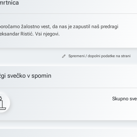
mrtnica
oročamo žalostno vest, da nas je zapustil naš predragi
eksandar Ristić. Vsi njegovi.
Spremeni / dopolni podatke na strani
žgi svečko v spomin
Skupno sve