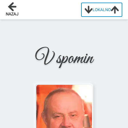
LOKALNO
Domov
/
Osmrtnice
/
Aleksandar Ristić
NAZAJ
V spomin