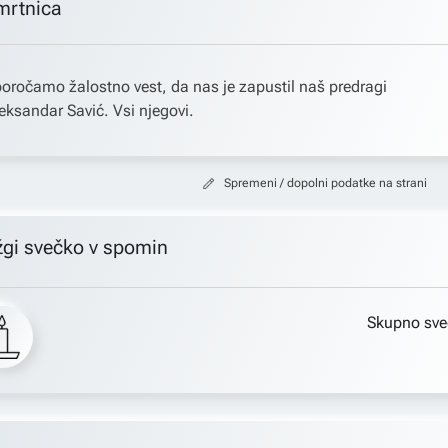
mrtnica
oročamo žalostno vest, da nas je zapustil naš predragi
eksandar Savić. Vsi njegovi.
Spremeni / dopolni podatke na strani
žgi svečko v spomin
Skupno sve