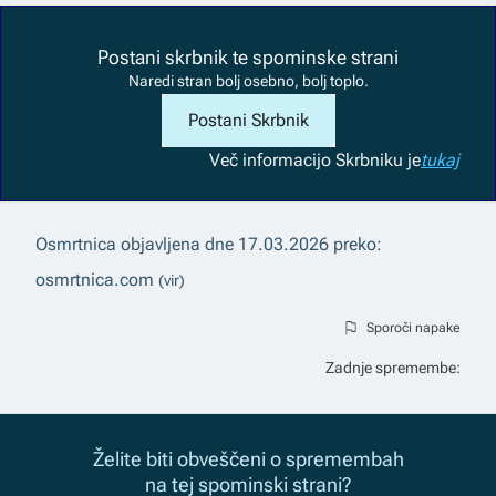
Postani skrbnik te spominske strani
Naredi stran bolj osebno, bolj toplo.
Postani Skrbnik
Več informacij
o Skrbniku je
tukaj
Osmrtnica objavljena dne
17.03.2026
preko:
osmrtnica.com
(vir)
Sporoči napake
Zadnje spremembe:
Želite biti obveščeni o spremembah
na tej spominski strani?