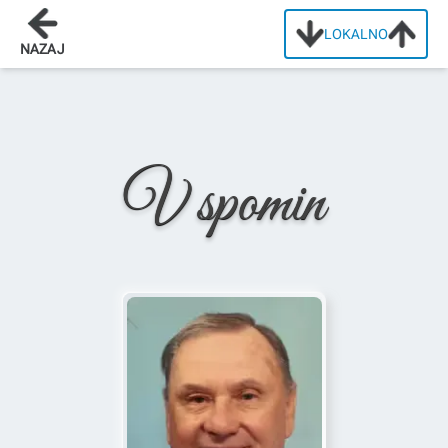
LOKALNO
Domov
/
Osmrtnice
/
Aleksandar Savić
NAZAJ
V spomin