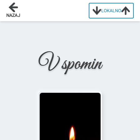
LOKALNO
Domov
/
Osmrtnice
/
Aleksandra Požar
NAZAJ
V spomin