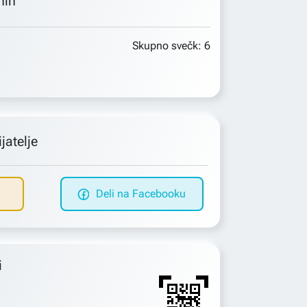
min
Skupno svečk:
6
jatelje
Deli na Facebooku
i