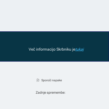
Več informacij
o Skrbniku je
tukaj
Sporoči napake
Zadnje spremembe: