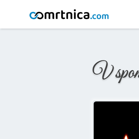
Domov
/
Osmrtnice
/
Alenka Sitar
V spo