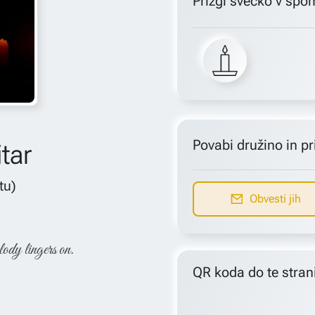
Prižgi svečko v spo
Povabi družino in pri
tar
etu)
Obvesti jih
lody lingers on.
QR koda do te stran