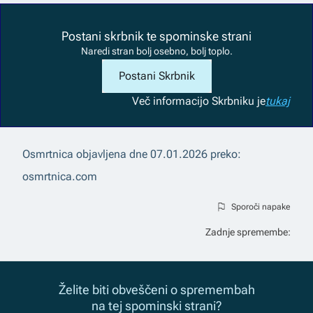
Postani skrbnik te spominske strani
Naredi stran bolj osebno, bolj toplo.
Postani Skrbnik
Več informacij
o Skrbniku je
tukaj
Osmrtnica objavljena dne
07.01.2026
preko:
osmrtnica.com
Sporoči napake
Zadnje spremembe:
Želite biti obveščeni o spremembah
na tej spominski strani?