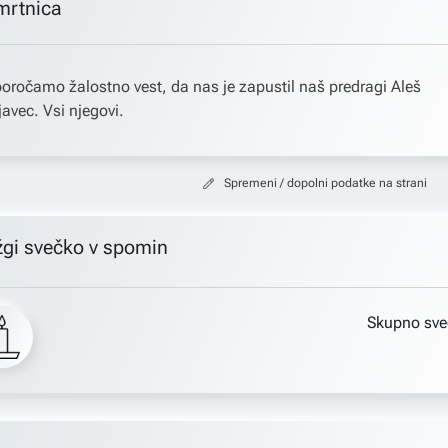
mrtnica
oročamo žalostno vest, da nas je zapustil naš predragi Aleš
javec. Vsi njegovi.
Spremeni / dopolni podatke na strani
žgi svečko v spomin
Skupno sve