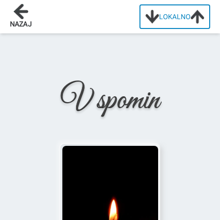
LOKALNO
Domov
/
Osmrtnice
/
Aleš Erjavec
NAZAJ
V spomin