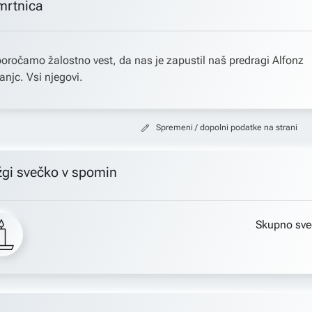
mrtnica
oročamo žalostno vest, da nas je zapustil naš predragi Alfonz
anjc. Vsi njegovi.
Spremeni / dopolni podatke na strani
žgi svečko v spomin
Skupno sve