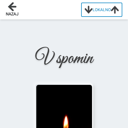
LOKALNO
Domov
/
Osmrtnice
/
Alfonz Kranjc
NAZAJ
V spomin