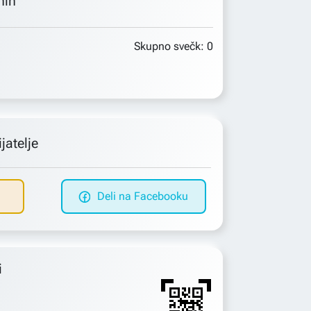
min
Skupno svečk:
0
jatelje
Deli na Facebooku
i