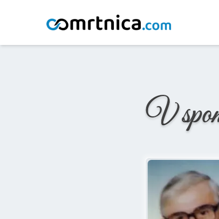
Domov
/
Osmrtnice
/
Alojz Hudelja
V spo