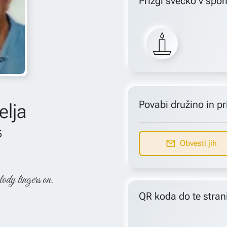
Prižgi svečko v spo
Povabi družino in pri
elja
5
Obvesti jih
lody lingers on.
QR koda do te stran