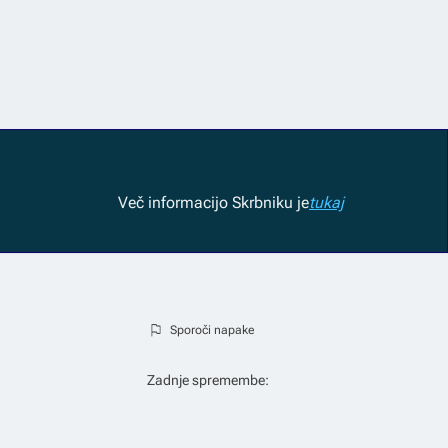
Več informacij
o Skrbniku je
tukaj
Sporoči napake
Zadnje spremembe: