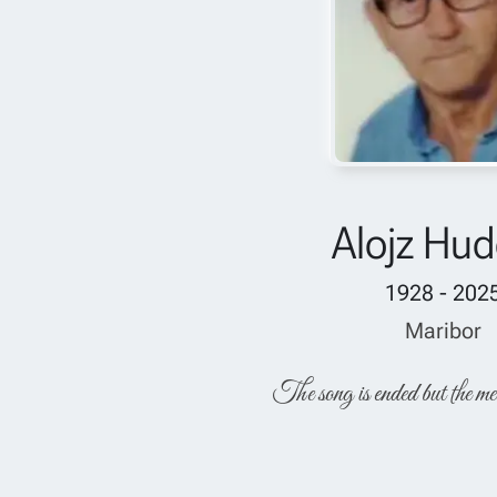
Alojz Hud
1928 - 202
Maribor
The song is ended but the me