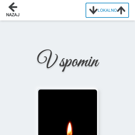
LOKALNO
Domov
/
Osmrtnice
/
Alojz Marčinko
NAZAJ
V spomin