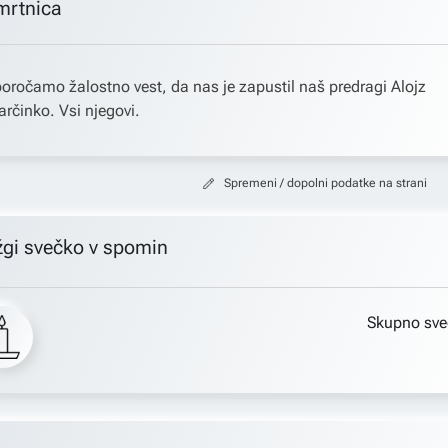
mrtnica
oročamo žalostno vest, da nas je zapustil naš predragi Alojz
rčinko. Vsi njegovi.
Spremeni / dopolni podatke na strani
žgi svečko v spomin
Skupno sve