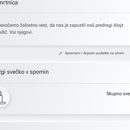
mrtnica
oročamo žalostno vest, da nas je zapustil naš predragi Alojz
dič. Vsi njegovi.
Spremeni / dopolni podatke na strani
žgi svečko v spomin
Skupno sve