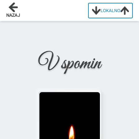
LOKALNO
Domov
/
Osmrtnice
/
Alojz Radič
NAZAJ
V spomin