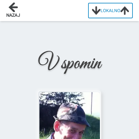
LOKALNO
Domov
/
Osmrtnice
/
Alojz Repolusk
NAZAJ
V spomin