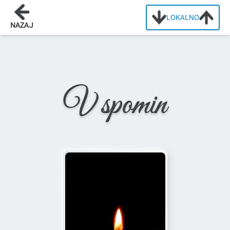
LOKALNO
Domov
/
Osmrtnice
/
Alojz Štrekelj
NAZAJ
V spomin