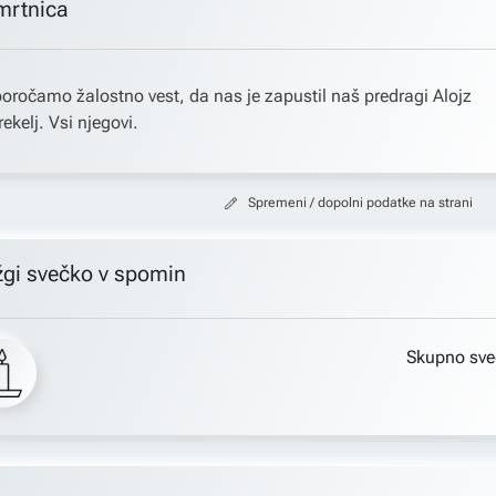
mrtnica
oročamo žalostno vest, da nas je zapustil naš predragi Alojz
rekelj. Vsi njegovi.
Spremeni / dopolni podatke na strani
žgi svečko v spomin
Skupno sve