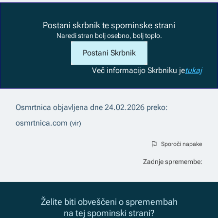
Postani skrbnik te spominske strani
Naredi stran bolj osebno, bolj toplo.
Postani Skrbnik
Več informacij
o Skrbniku je
tukaj
Osmrtnica objavljena dne
24.02.2026
preko:
osmrtnica.com
(vir)
Sporoči napake
Zadnje spremembe:
Želite biti obveščeni o spremembah
na tej spominski strani?