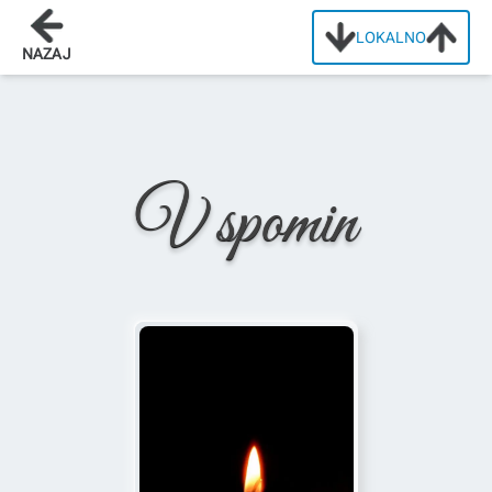
LOKALNO
Domov
/
Osmrtnice
/
Alojzij Rački
NAZAJ
V spomin