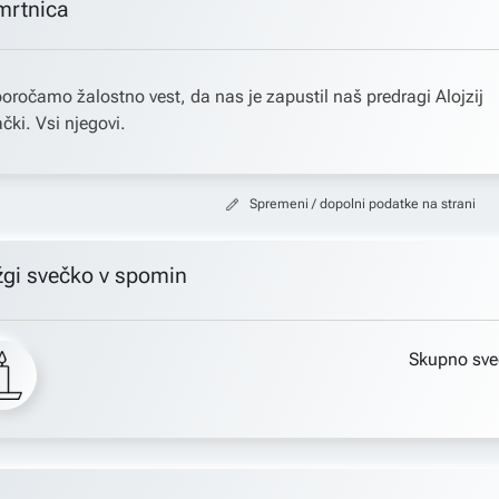
mrtnica
oročamo žalostno vest, da nas je zapustil naš predragi Alojzij
čki. Vsi njegovi.
Spremeni / dopolni podatke na strani
žgi svečko v spomin
Skupno sve