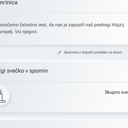
mrtnica
oročamo žalostno vest, da nas je zapustil naš predragi Alojzij
mpelj. Vsi njegovi.
Spremeni / dopolni podatke na strani
žgi svečko v spomin
Skupno sve