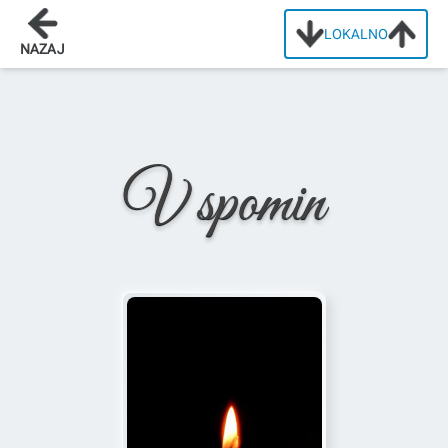
LOKALNO
Domov
/
Osmrtnice
/
Alojzij Čampelj
NAZAJ
V spomin