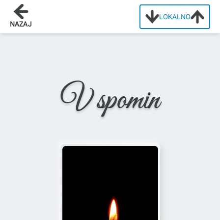
LOKALNO
Domov
/
Osmrtnice
/
Alojzij Šuligoj
NAZAJ
V spomin