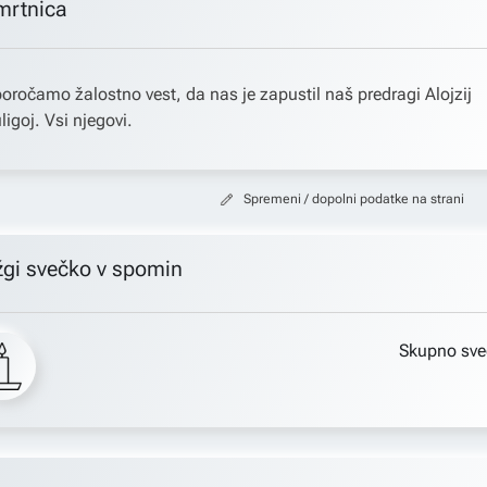
mrtnica
oročamo žalostno vest, da nas je zapustil naš predragi Alojzij
ligoj. Vsi njegovi.
Spremeni / dopolni podatke na strani
žgi svečko v spomin
Skupno sve