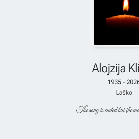
Alojzija Kl
1935 - 202
Laško
The song is ended but the me