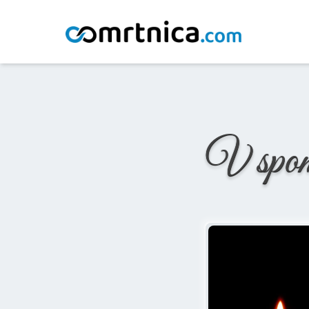
Domov
/
Osmrtnice
/
Alojzija Klinar
V spo