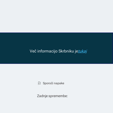
Več informacij
o Skrbniku je
tukaj
Sporoči napake
Zadnje spremembe: