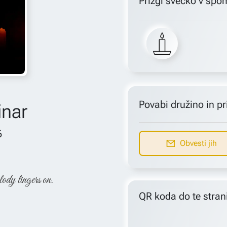
Prižgi svečko v spo
Povabi družino in pri
inar
6
Obvesti jih
lody lingers on.
QR koda do te stran