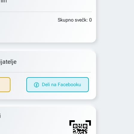
min
Skupno svečk:
0
jatelje
Deli na Facebooku
i