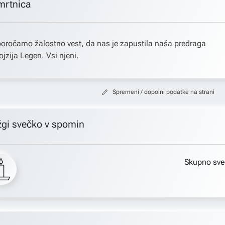
mrtnica
oročamo žalostno vest, da nas je zapustila naša predraga
ojzija Legen. Vsi njeni.
Spremeni / dopolni podatke na strani
žgi svečko v spomin
Skupno sve