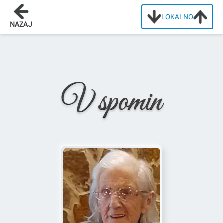
LOKALNO
Domov
/
Osmrtnice
/
Alojzija Legen
NAZAJ
V spomin