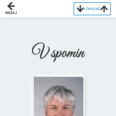
LOKALNO
Domov
/
Osmrtnice
/
Alojzija Podlesek
NAZAJ
V spomin