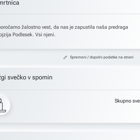
mrtnica
oročamo žalostno vest, da nas je zapustila naša predraga
ojzija Podlesek. Vsi njeni.
Spremeni / dopolni podatke na strani
žgi svečko v spomin
Skupno sve