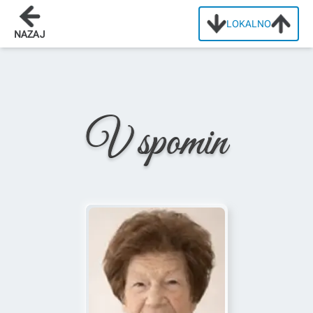
LOKALNO
Domov
/
Osmrtnice
/
Alojzija S. Podsedenšek
NAZAJ
V spomin