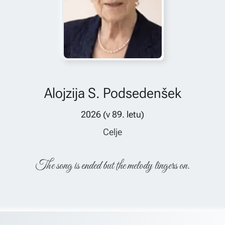
Alojzija S. Podsedenšek
2026
(v
89
. letu)
Celje
The song is ended but the melody lingers on.