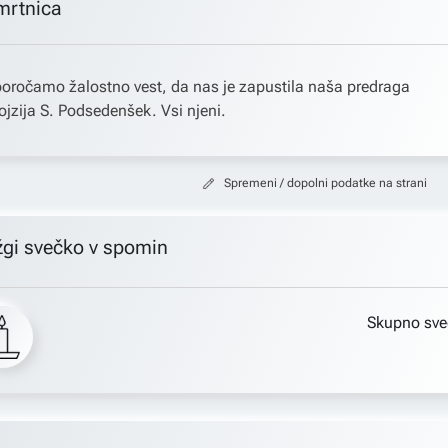
mrtnica
oročamo žalostno vest, da nas je zapustila naša predraga
ojzija S. Podsedenšek. Vsi njeni.
Spremeni / dopolni podatke na strani
žgi svečko v spomin
Skupno sve