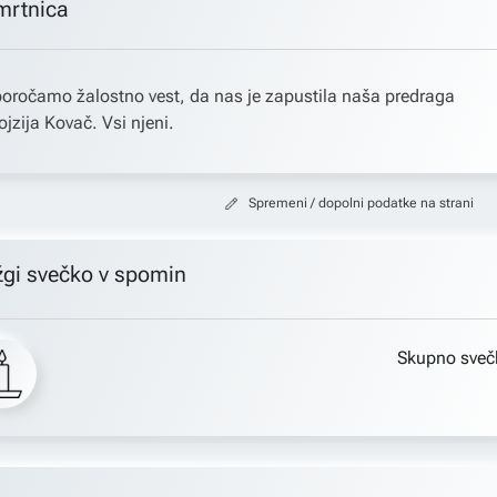
mrtnica
oročamo žalostno vest, da nas je zapustila naša predraga
ojzija Kovač. Vsi njeni.
Spremeni / dopolni podatke na strani
žgi svečko v spomin
Skupno sveč