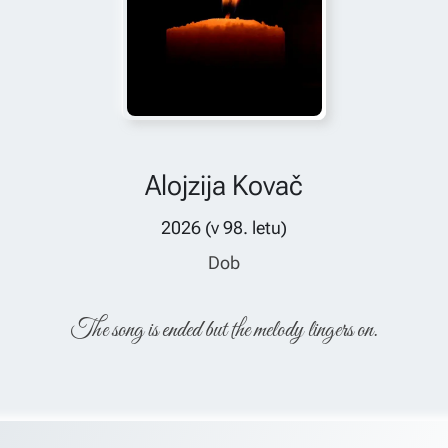
Alojzija Kovač
2026
(v
98
. letu)
Dob
The song is ended but the melody lingers on.