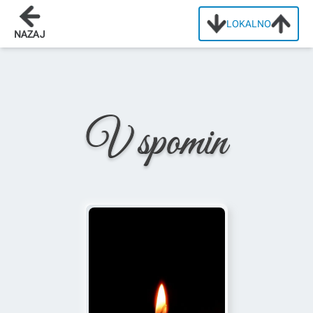
LOKALNO
Domov
/
Osmrtnice
/
Alojzija Kovač
NAZAJ
V spomin