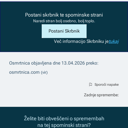
Postani skrbnik te spominske strani
Naredi stran bolj osebno, bolj toplo.
Postani Skrbnik
Več informacij
o Skrbniku je
tukaj
Osmrtnica objavljena dne
13.04.2026
preko:
osmrtnica.com
(vir)
Sporoči napake
Zadnje spremembe:
Želite biti obveščeni o spremembah
na tej spominski strani?