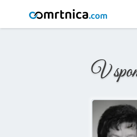
Domov
/
Osmrtnice
/
Ana Bezgovšek
V spo