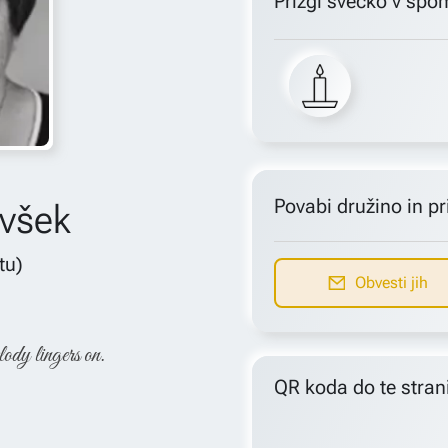
Prižgi svečko v spo
Povabi družino in pri
všek
etu)
Obvesti jih
lody lingers on.
QR koda do te stran