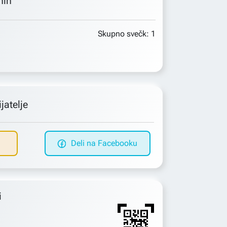
min
Skupno svečk:
1
jatelje
Deli na Facebooku
i