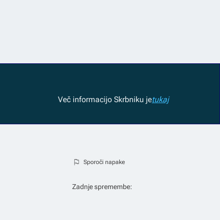
Več informacij
o Skrbniku je
tukaj
Sporoči napake
Zadnje spremembe: