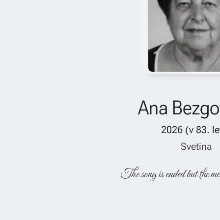
Ana Bezgo
2026
(v
83
. l
Svetina
The song is ended but the me