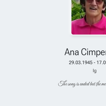
Ana Cimp
29.03.1945 - 17.
Ig
The song is ended but the me