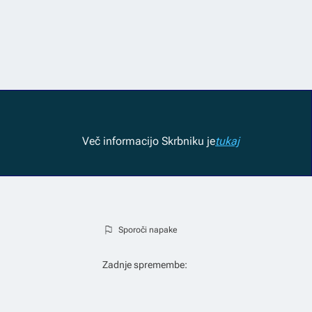
Več informacij
o Skrbniku je
tukaj
Sporoči napake
Zadnje spremembe: