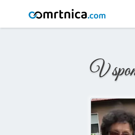
Domov
/
Osmrtnice
/
Ana Cimperman
V spo