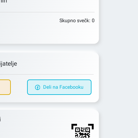
min
Skupno svečk:
0
jatelje
Deli na Facebooku
i