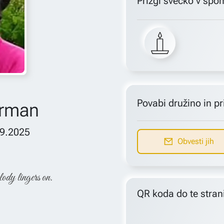
Prižgi svečko v spo
Povabi družino in pri
erman
09.2025
Obvesti jih
lody lingers on.
QR koda do te stran