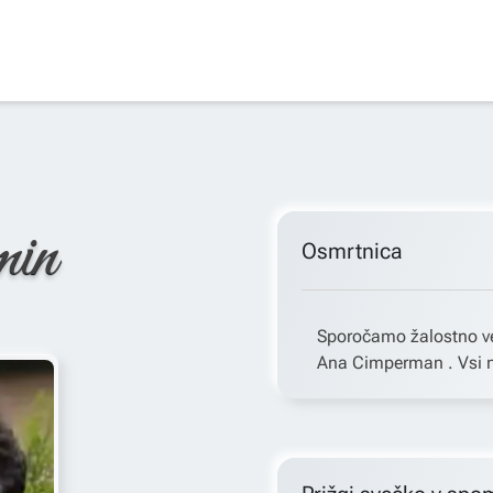
min
Osmrtnica
Sporočamo žalostno ve
Ana Cimperman . Vsi n