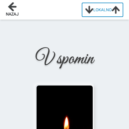
LOKALNO
Domov
/
Osmrtnice
/
Ana Drugovič
NAZAJ
V spomin