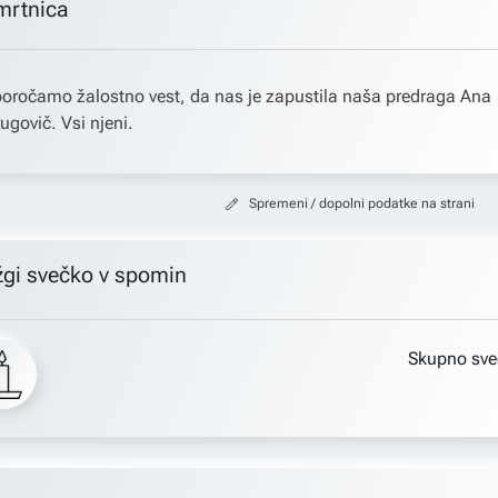
mrtnica
oročamo žalostno vest, da nas je zapustila naša predraga Ana
ugovič. Vsi njeni.
Spremeni / dopolni podatke na strani
žgi svečko v spomin
Skupno sve