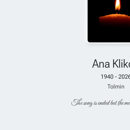
Ana Kli
1940 - 202
Tolmin
The song is ended but the me