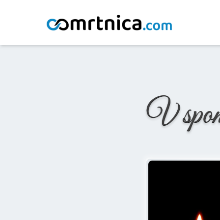
Domov
/
Osmrtnice
/
Ana Klikon
V spo