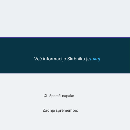
Več informacij
o Skrbniku je
tukaj
Sporoči napake
Zadnje spremembe: