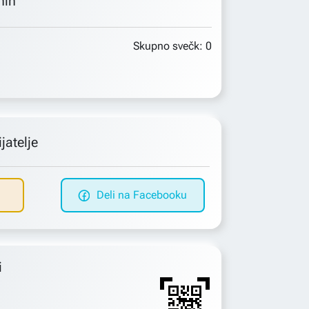
min
Skupno svečk:
0
jatelje
Deli na Facebooku
i