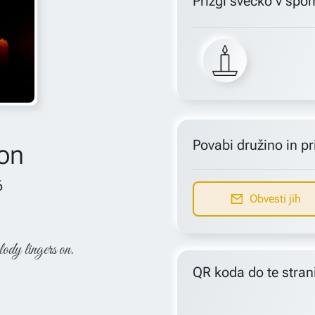
Prižgi svečko v spo
Povabi družino in pri
kon
6
Obvesti jih
lody lingers on.
QR koda do te stran