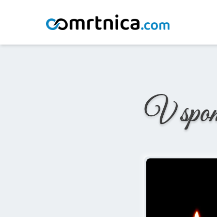
Domov
/
Osmrtnice
/
Ana Marija Drobnič
V spo