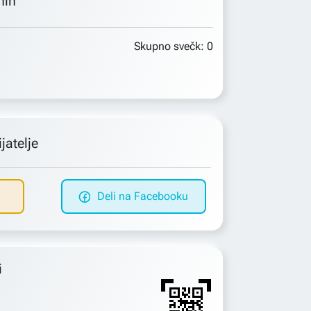
min
Skupno svečk:
0
jatelje
Deli na Facebooku
i