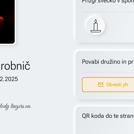
Prižgi svečko v spo
Povabi družino in pri
Drobnič
12.2025
Obvesti jih
lody lingers on.
QR koda do te stran