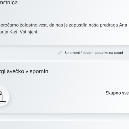
mrtnica
oročamo žalostno vest, da nas je zapustila naša predraga Ana
rija Kaš. Vsi njeni.
Spremeni / dopolni podatke na strani
žgi svečko v spomin
Skupno sve