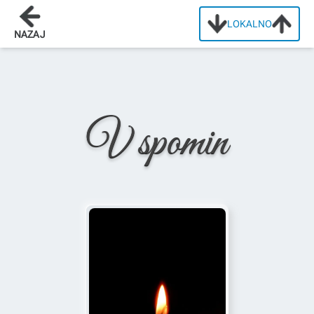
LOKALNO
Domov
/
Osmrtnice
/
Ana Marija Kaš
NAZAJ
V spomin