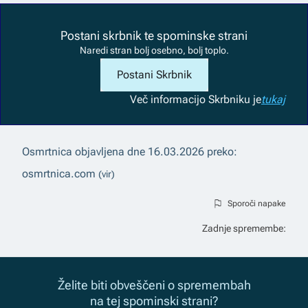
Postani skrbnik te spominske strani
Naredi stran bolj osebno, bolj toplo.
Postani Skrbnik
Več informacij
o Skrbniku je
tukaj
Osmrtnica objavljena dne
16.03.2026
preko:
osmrtnica.com
(vir)
Sporoči napake
Zadnje spremembe:
Želite biti obveščeni o spremembah
na tej spominski strani?