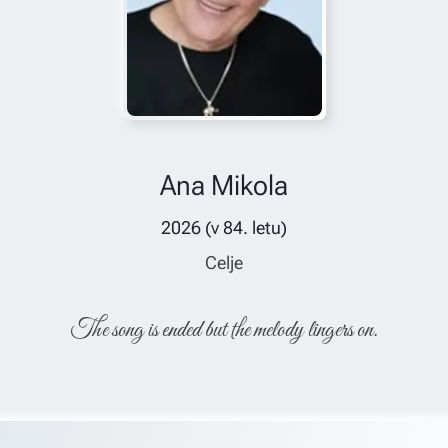
Ana Mikola
2026
(v
84
. letu)
Celje
The song is ended but the melody lingers on.