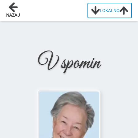
LOKALNO
Domov
/
Osmrtnice
/
Ana Mikola
NAZAJ
V spomin