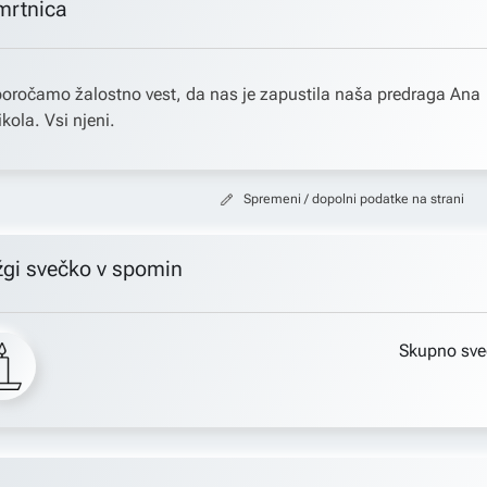
mrtnica
oročamo žalostno vest, da nas je zapustila naša predraga Ana
kola. Vsi njeni.
Spremeni / dopolni podatke na strani
žgi svečko v spomin
Skupno sve