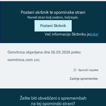
Postani skrbnik te spominske strani
Naredi stran bolj osebno, bolj toplo.
Postani Skrbnik
Več informacij
o Skrbniku je
tukaj
Osmrtnica objavljena dne
26.03.2026
preko:
osmrtnica.com
(vir)
Sporoči napake
Zadnje spremembe:
Želite biti obveščeni o spremembah
na tej spominski strani?