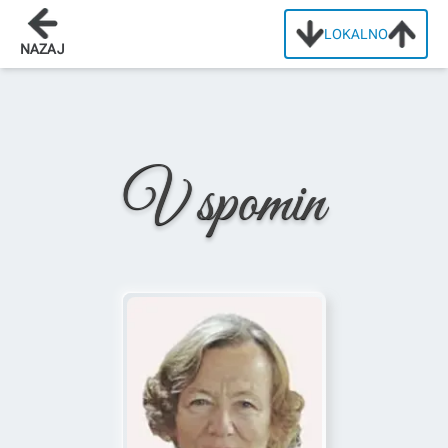
LOKALNO
Domov
/
Osmrtnice
/
Ana Mohorič
NAZAJ
V spomin