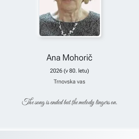
Ana Mohorič
2026
(v
80
. letu)
Trnovska vas
The song is ended but the melody lingers on.