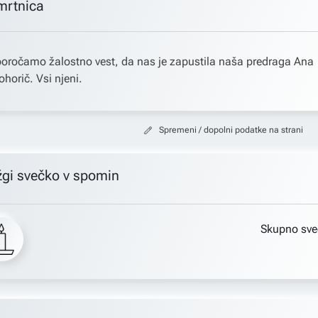
mrtnica
oročamo žalostno vest, da nas je zapustila naša predraga Ana
horič. Vsi njeni.
Spremeni / dopolni podatke na strani
žgi svečko v spomin
Skupno sve