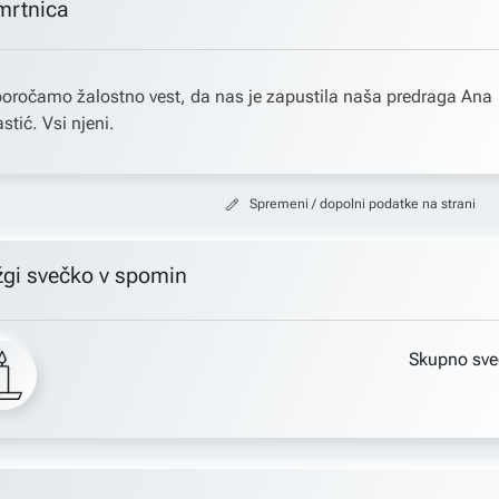
mrtnica
oročamo žalostno vest, da nas je zapustila naša predraga Ana
stić. Vsi njeni.
Spremeni / dopolni podatke na strani
žgi svečko v spomin
Skupno sve