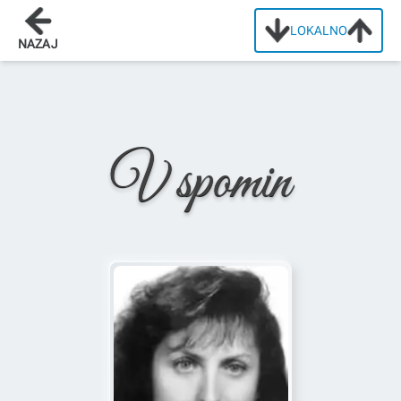
LOKALNO
Domov
/
Osmrtnice
/
Ana Nastić
NAZAJ
V spomin