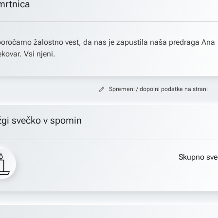
mrtnica
oročamo žalostno vest, da nas je zapustila naša predraga Ana
kovar. Vsi njeni.
Spremeni / dopolni podatke na strani
žgi svečko v spomin
Skupno sve