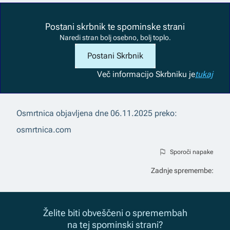
Postani skrbnik te spominske strani
Naredi stran bolj osebno, bolj toplo.
Postani Skrbnik
Več informacij
o Skrbniku je
tukaj
Osmrtnica objavljena dne
06.11.2025
preko:
osmrtnica.com
Sporoči napake
Zadnje spremembe:
Želite biti obveščeni o spremembah
na tej spominski strani?