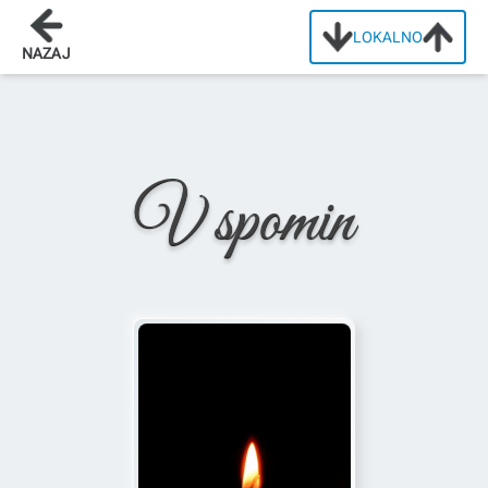
LOKALNO
Domov
/
Osmrtnice
/
Ana Nekovar
NAZAJ
V spomin