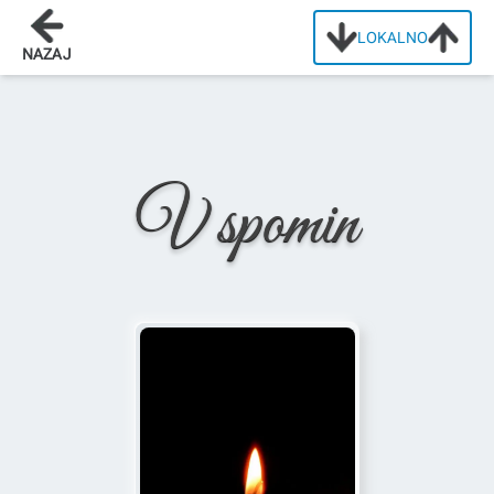
LOKALNO
Domov
/
Osmrtnice
/
Ana Peharc
NAZAJ
V spomin