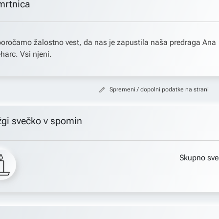
mrtnica
oročamo žalostno vest, da nas je zapustila naša predraga Ana
harc. Vsi njeni.
Spremeni / dopolni podatke na strani
žgi svečko v spomin
Skupno sve