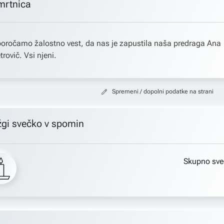
mrtnica
oročamo žalostno vest, da nas je zapustila naša predraga Ana
trovič. Vsi njeni.
Spremeni / dopolni podatke na strani
žgi svečko v spomin
Skupno sve