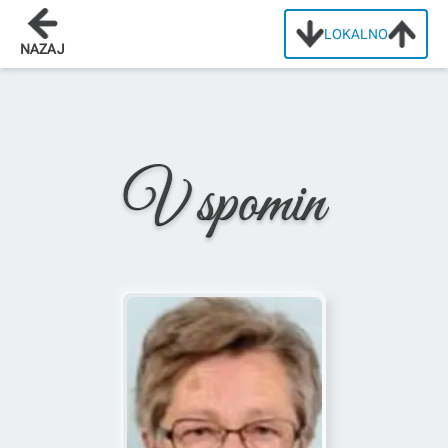
LOKALNO
Domov
/
Osmrtnice
/
Ana Petrovič
NAZAJ
V spomin