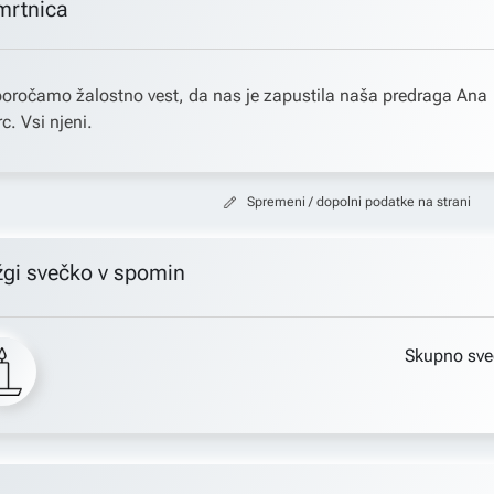
mrtnica
oročamo žalostno vest, da nas je zapustila naša predraga Ana
rc. Vsi njeni.
Spremeni / dopolni podatke na strani
žgi svečko v spomin
Skupno sve