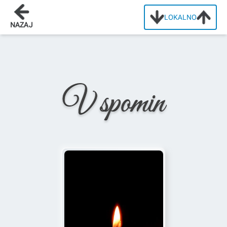
LOKALNO
Domov
/
Osmrtnice
/
Ana Pirc
NAZAJ
V spomin