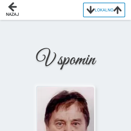
LOKALNO
Domov
/
Osmrtnice
/
Ana Pivec
NAZAJ
V spomin