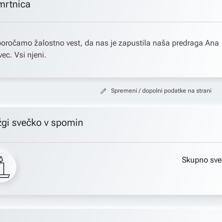
mrtnica
oročamo žalostno vest, da nas je zapustila naša predraga Ana
vec. Vsi njeni.
Spremeni / dopolni podatke na strani
žgi svečko v spomin
Skupno sve