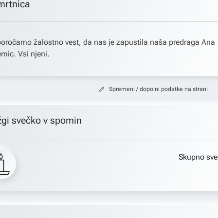
mrtnica
oročamo žalostno vest, da nas je zapustila naša predraga Ana
mic. Vsi njeni.
Spremeni / dopolni podatke na strani
žgi svečko v spomin
Skupno sve