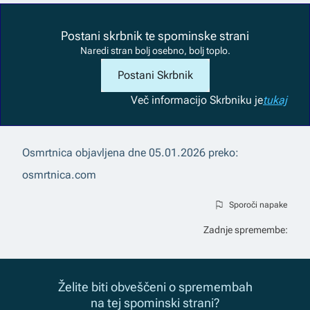
Postani skrbnik te spominske strani
Naredi stran bolj osebno, bolj toplo.
Postani Skrbnik
Več informacij
o Skrbniku je
tukaj
Osmrtnica objavljena dne
05.01.2026
preko:
osmrtnica.com
Sporoči napake
Zadnje spremembe:
Želite biti obveščeni o spremembah
na tej spominski strani?