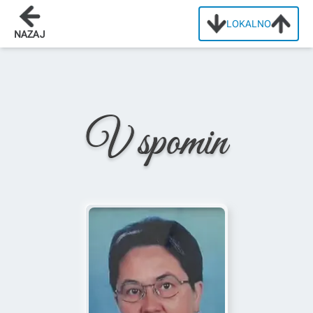
LOKALNO
Domov
/
Osmrtnice
/
Ana Remic
NAZAJ
V spomin