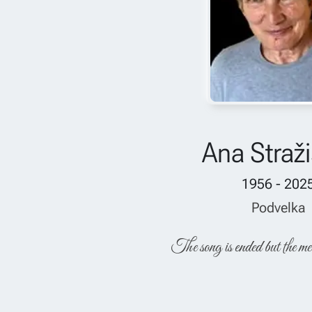
Ana Straži
1956 - 202
Podvelka
The song is ended but the me