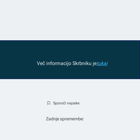
Več informacij
o Skrbniku je
tukaj
Sporoči napake
Zadnje spremembe: