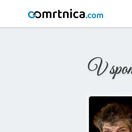
Domov
/
Osmrtnice
/
Ana Stražišnik
V spo