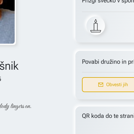
Prižgi svečko v spo
Povabi družino in pri
šnik
5
Obvesti jih
lody lingers on.
QR koda do te stran