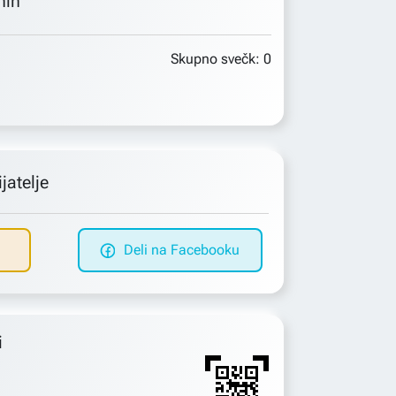
min
Skupno svečk:
0
jatelje
Deli na Facebooku
i