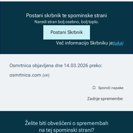
Postani skrbnik te spominske strani
Naredi stran bolj osebno, bolj toplo.
Postani Skrbnik
Več informacij
o Skrbniku je
tukaj
Osmrtnica objavljena dne
14.03.2026
preko:
osmrtnica.com
(vir)
Sporoči napake
Zadnje spremembe:
Želite biti obveščeni o spremembah
na tej spominski strani?