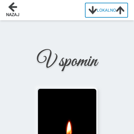
LOKALNO
Domov
/
Osmrtnice
/
Ana Tomšič
NAZAJ
V spomin