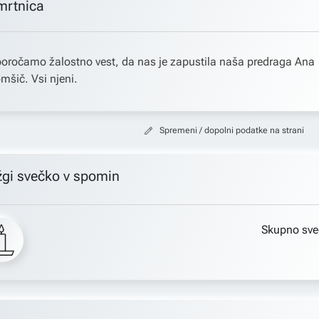
mrtnica
oročamo žalostno vest, da nas je zapustila naša predraga Ana
mšič. Vsi njeni.
Spremeni / dopolni podatke na strani
žgi svečko v spomin
Skupno sve