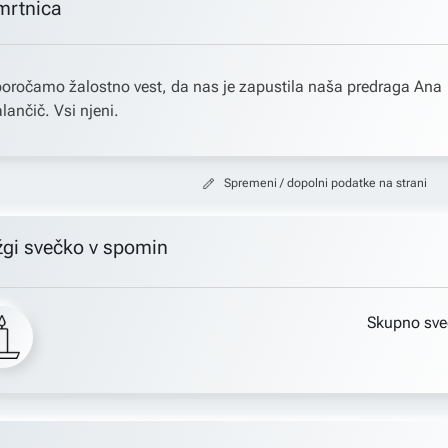
mrtnica
oročamo žalostno vest, da nas je zapustila naša predraga Ana
lančič. Vsi njeni.
Spremeni / dopolni podatke na strani
žgi svečko v spomin
Skupno sve