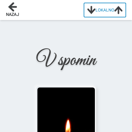
LOKALNO
Domov
/
Osmrtnice
/
Ana Valančič
NAZAJ
V spomin