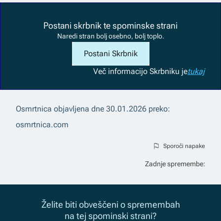
Postani skrbnik te spominske strani
Naredi stran bolj osebno, bolj toplo.
Postani Skrbnik
Več informacij
o Skrbniku je
tukaj
Osmrtnica objavljena dne
30.01.2026
preko:
osmrtnica.com
Sporoči napake
Zadnje spremembe:
Želite biti obveščeni o spremembah
na tej spominski strani?