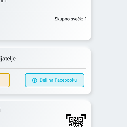
min
Skupno svečk:
1
jatelje
Deli na Facebooku
i