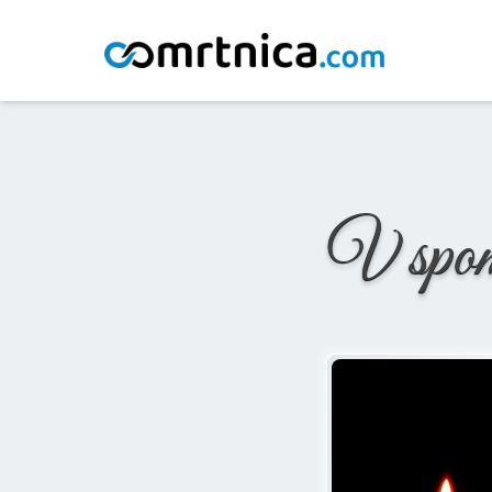
Domov
/
Osmrtnice
/
Ana Čeperlin
V spo