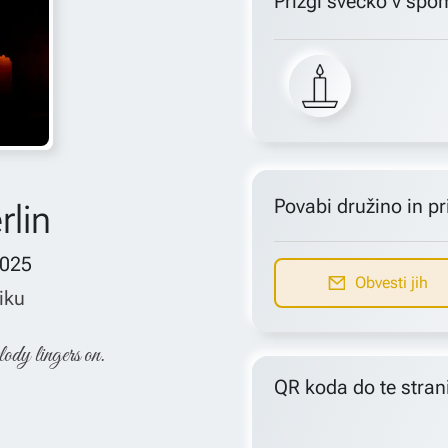
Prižgi svečko v spo
Povabi družino in pri
rlin
2025
Obvesti jih
iku
lody lingers on.
QR koda do te stran