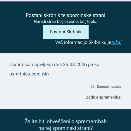
Postani skrbnik te spominske strani
Naredi stran bolj osebno, bolj toplo.
Postani Skrbnik
Več informacij
o Skrbniku je
tukaj
Osmrtnica objavljena dne
26.03.2026
preko:
osmrtnica.com
(vir)
Sporoči napake
Zadnje spremembe:
Želite biti obveščeni o spremembah
na tej spominski strani?