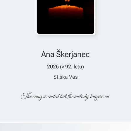
Ana Škerjanec
2026
(v
92
. letu)
Stiška Vas
The song is ended but the melody lingers on.