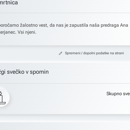
mrtnica
oročamo žalostno vest, da nas je zapustila naša predraga Ana
erjanec. Vsi njeni.
Spremeni / dopolni podatke na strani
žgi svečko v spomin
Skupno sve