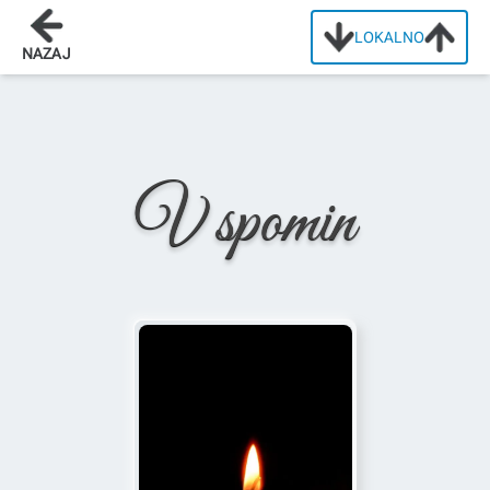
LOKALNO
Domov
/
Osmrtnice
/
Ana Škerjanec
NAZAJ
V spomin