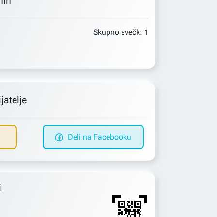
min
Skupno svečk:
1
jatelje
Deli na Facebooku
i