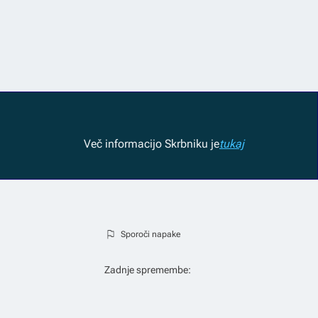
Več informacij
o Skrbniku je
tukaj
Sporoči napake
Zadnje spremembe: