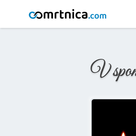
Domov
/
Osmrtnice
/
Andrej Medved
V spo