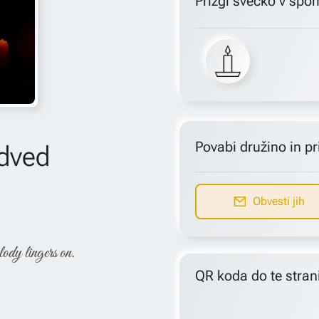
Prižgi svečko v spo
Povabi družino in pri
dved
Obvesti jih
lody lingers on.
QR koda do te stran