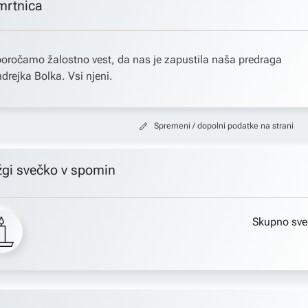
mrtnica
oročamo žalostno vest, da nas je zapustila naša predraga
drejka Bolka. Vsi njeni.
Spremeni / dopolni podatke na strani
žgi svečko v spomin
Skupno sve