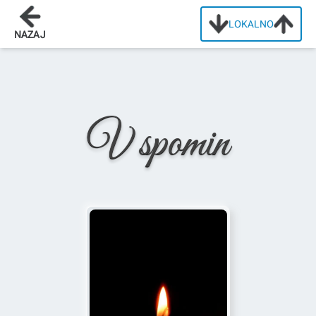
LOKALNO
Domov
/
Osmrtnice
/
Andrejka Bolka
NAZAJ
V spomin