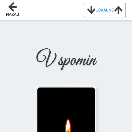
LOKALNO
Domov
/
Osmrtnice
/
Andrija - Andrej Koprivec
NAZAJ
V spomin