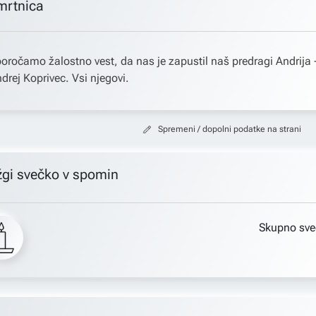
mrtnica
oročamo žalostno vest, da nas je zapustil naš predragi Andrija 
drej Koprivec. Vsi njegovi.
Spremeni / dopolni podatke na strani
žgi svečko v spomin
Skupno sve